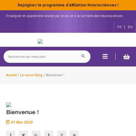
Rejoignez le programme d’affiliation Noorosciences !
Enseigner et apprendre l’arabe par le jeu et à la lumière des neurosciences.
FR
EN
Accueil
/
Le nooro'blog
/
Bienvenue !
Bienvenue !
01 Mar 2020